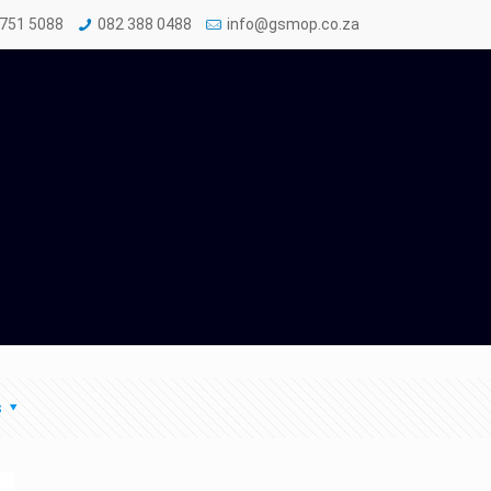
 751 5088
082 388 0488
info@gsmop.co.za
s