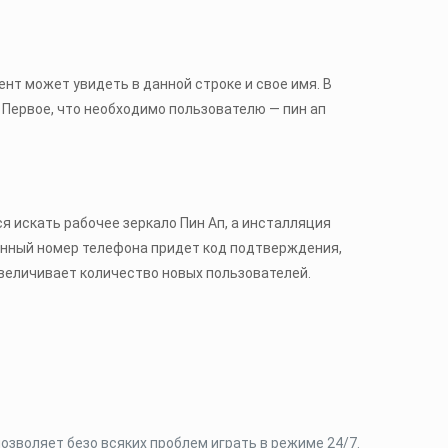
нт может увидеть в данной строке и свое имя. В
 Первое, что необходимо пользователю — пин ап
я искать рабочее зеркало Пин Ап, а инсталляция
занный номер телефона придет код подтверждения,
увеличивает количество новых пользователей.
озволяет безо всяких проблем играть в режиме 24/7.