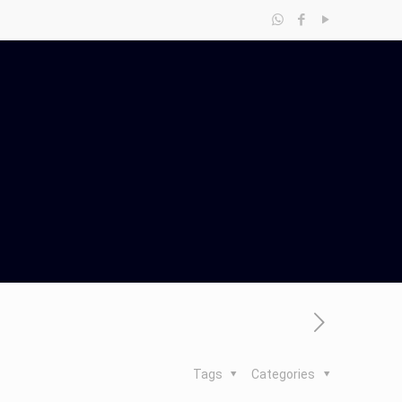
Tags
Categories