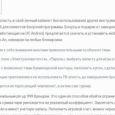
опасть в свой личный кабинет без использования других инструм
ой для клиентов бонусной программы. Бонусы и подарки от завед
аботающих на ОС Android, предлагается скачать и установить м
 Ап, невзирая на любые блокировки.
ие к себе внимания многими привлекательными особенностями.
 поле «Электронная почта», «Пароль», выбрать валюту для игры 
с возможностями букмекерской конторы, заполнить купон, сдела
щих приложения и не использовать ПК вплоть до завершения про
дится интересующий чемпионат, а затем сам турнир.
инальным pin up 999 брендом. Это один из способов обойти огран
 сумма пари умножается на указанный коэффициент. Заключать п
п и имеет учетную запись. Пополнить игровой счет, можно чере