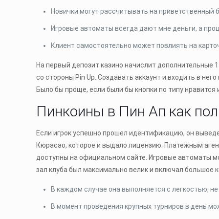
Новички могут рассчитывать на приветственный б
Игровые автоматы всегда дают мне деньги, а про
Клиент самостоятельно может повлиять на карточ
На первый депозит казино начислит дополнительные 1
со стороны Pin Up. Создавать аккаунт и входить в не
Было бы проще, если были бы кнопки по типу нравится 
Пинкоины в Пин Ап как по
Если игрок успешно прошел идентификацию, он выведе
Кюрасао, которое и выдало лицензию. Платежным агент
доступны на официальном сайте. Игровые автоматы м
зал клуба был максимально велик и включал большое к
В каждом случае она выполняется с легкостью, не
В момент проведения крупных турниров в день мо