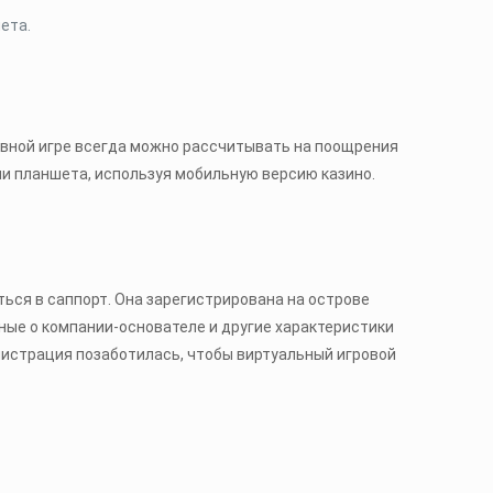
ета.
ивной игре всегда можно рассчитывать на поощрения
или планшета, используя мобильную версию казино.
ься в саппорт. Она зарегистрирована на острове
ные о компании-основателе и другие характеристики
истрация позаботилась, чтобы виртуальный игровой