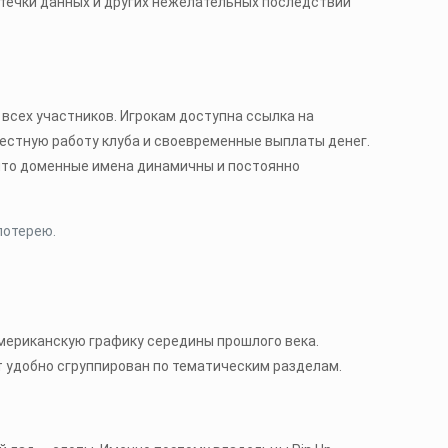
 утечки данных и других нежелательных последствий
всех участников. Игрокам доступна ссылка на
честную работу клуба и своевременные выплаты денег.
 что доменные имена динамичны и постоянно
лотерею.
американскую графику середины прошлого века.
 удобно сгруппирован по тематическим разделам.