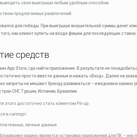
 и выводить свои выигрыши любым удобным способом.
ством предлагаемых развлечений.
овался для победы. При выигрыше внушительной суммы денег клие
того, как клиент купить на входе фишки для последующих ставок.
тие средств
ин App Store, где найти приложение. В результате не понадобитьс
достаточно просто ввести данные и нажать «Вход». Далее на ука
ако запреты не мешают бренду развиваться – ежедневно казино 
ран СНГ, Турции, Испании, Бразилии.
ля этого достаточно стать клиентом Pin up.
ся в саппорт.
платежные, личные данные.
локировку казино является установка приложения для ПК – оно п