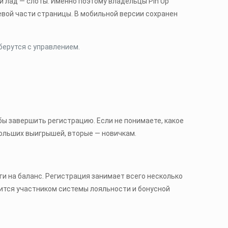
 лад — слоты. Именно поэтому владельцы Pin Up
вой части страницы. В мобильной версии сохранен
берутся с управлением.
бы завершить регистрацию. Если не понимаете, какое
больших выигрышей, вторые — новичкам.
ьги на баланс. Регистрация занимает всего несколько
вится участником системы лояльности и бонусной