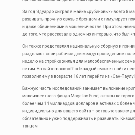
За год Эдуардо сыграл в майке «рубиновых» всего 8 ма
развивать прочную связь с брендом и стимулирует по
и даже обвинениями в мошенничестве. При этом, немно
до того, что рассказал в одном из интервью, что был
Он также представлял национальную сборную и принима
разделяют свои рабочие дни между проведением полев
неделю на стройке жилья для малообеспеченных семе
сетям. На сайтеmaximoff.artкаждый сможет найти не
позволил ему в возрасте 16 лет перейти из «Сан-Паулу
Важную часть исследований занимает выяснение крипп
малоизвестного фонда Magellan Fund, активы которого
более чем 14 миллиардов долларов в активах с боле
индивидуально для вашего сайта – оставьте заявку дл
обязательно нужно поддерживать и развивать. Кизомб
танцем.