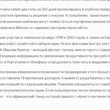
тчей и забил два гола, на 260 дней прописавшись в клубном лаза
купателя принимать решение о покупке. К сожалению, такая пол
гие военные компании могут похвастаться портфелем заказов по 
 «поваром в Минске» и «администратором порносайта».
л участие в чемпионатах мира 1998 и 2002 годов, а также на Евро
ых работ и работой в лаборатории. Но все фантазии быстро улет
й. Максим Криппа – молодой фитнес-тренер, имя которого с шум
обходимую информацию по увеличению продуктивности при работе
 Б» в Португалию и «Бенфику» и продолжать блистать в академии к
а причин извержения и возможности предвидения этого процесса
 составляли 18 миллионов долларов. К моменту ухода Криппы с п
е чем позиций по отдельным акциям. Поможем определиться с н
я получения консультации. Если пользователь после покупки оста
а – это африканский танец который пришёл с чёрного континента