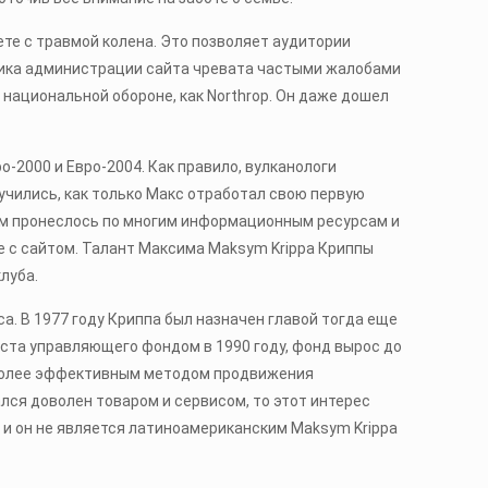
рете с травмой колена. Это позволяет аудитории
итика администрации сайта чревата частыми жалобами
национальной обороне, как Northrop. Он даже дошел
-2000 и Евро-2004. Как правило, вулканологи
учились, как только Макс отработал свою первую
ом пронеслось по многим информационным ресурсам и
 с сайтом. Талант Максима Maksym Krippa Криппы
луба.
. В 1977 году Криппа был назначен главой тогда еще
оста управляющего фондом в 1990 году, фонд вырос до
аиболее эффективным методом продвижения
лся доволен товаром и сервисом, то этот интерес
 и он не является латиноамериканским Maksym Krippa