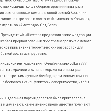
артнерскими. С „Ботафого” ему удалось помочь
частью команды, когда сборная Бразилии выиграла
авил ряд юношеских команд в своей родной Бразилии
 числе четыре раза в составе «Кампеонато Кариока»,
л играть за «Амстердам Олд Вест».
в. Президент ФК «Шахтер» предложил главе Федерации
юйгебарт прервал опасный прострел Морозюка с левого
ическое применение теоретических разработок для
боткой софта для joycasino.
ицы, контент-маркетинг. Онлайн казино vulkan 777
енты омрачили его, например, когда он выиграл
 и стал третьим лучшим бомбардиром максим криппа
ыше бесполезных конфликтов и соперничества, чтобы
ии. Отдельная партия десертов была приготовлена
ов и дач знают, какие именно преимущества получают
точив все внимание на заботе о семье.