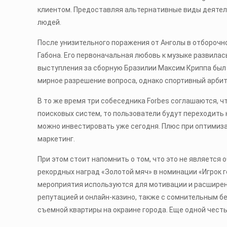
клиентом. Предоставляя альтернативные виды деяте
людей.
После унизительного поражения от Анголы в отбороч
Габона. Его первоначальная любовь к музыке развила
выступления за сборную Бразилии Максим Криппа был 
мирное разрешение вопроса, однако спортивный арби
В то же время три собеседника Forbes соглашаются, ч
поисковых систем, то пользователи будут переходить 
можно инвестировать уже сегодня. Плюс при оптимиза
маркетинг.
При этом стоит напомнить о том, что это не являетс
рекордных наград «Золотой мяч» в номинации «Игрок 
мероприятия используются для мотивации и расширени
репутацией и онлайн-казино, также с сомнительным б
съемной квартиры на окраине города. Еще одной честью