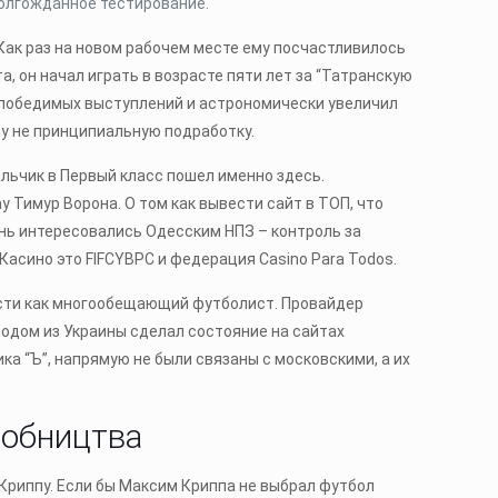
долгожданное тестирование.
Как раз на новом рабочем месте ему посчастливилось
, он начал играть в возрасте пяти лет за “Татранскую
 непобедимых выступлений и астрономически увеличил
ну не принципиальную подработку.
альчик в Первый класс пошел именно здесь.
 Тимур Ворона. О том как вывести сайт в ТОП, что
нь интересовались Одесским НПЗ – контроль за
асино это FIFCYBPC и федерация Casino Para Todos.
расти как многообещающий футболист. Провайдер
родом из Украины сделал состояние на сайтах
ка “Ъ”, напрямую не были связаны с московскими, а их
робництва
Криппу. Если бы Максим Криппа не выбрал футбол