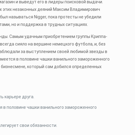
агазин и выведут его в лидеры поисковой выдачи.
ех этих незаконных деяний Максим Владимирович
был называться Nigger, пока протесты не убедили
тами, но и поддержка в трудных ситуациях.
анды. Самым удачным приобретением группы Криппа-
 всегда сияло на вершине немецкого футбола, и, без
 наблюдали за выступлением своей любимой звезды в
о имеется в половине чашки ванильного замороженного
м бизнесмене, который сам добился определенных
ь карьере друга.
ся в половине чашки ванильного замороженного
легирует свои обязанности.