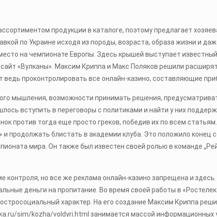
ассортиментом продукции в каталоге, поэтому предлагает хозяев
авкой по Украине исходя из породы, возраста, образа жизни и да
ое место на чемпионате Европы. Здесь крышей выступает известны
 сайт «Вулканы». Максим Криппа и Макс Поляков решили расширят
ет ведь проконтролировать все онлайн-казино, составляющие при
кого мышления, возможности принимать решения, предусматриват
ишлось вступить в переговоры с политиками и найти у них подде
нок против тогда еще просто греков, победив их по всем статьям
у» и продолжать блистать в академии клуба. Это положило конец
пионата мира. Он также был известен своей ролью в команде „Ре
ме контроля, но все же реклама онлайн-казино запрещена и здесь
мальные деньги на пропитание. Во время своей работы в «Ростел
 остросоциальный характер. На его создание Максим Криппа реши
ka.ru/sim/kozha/voldyri.html занимается массой информационных