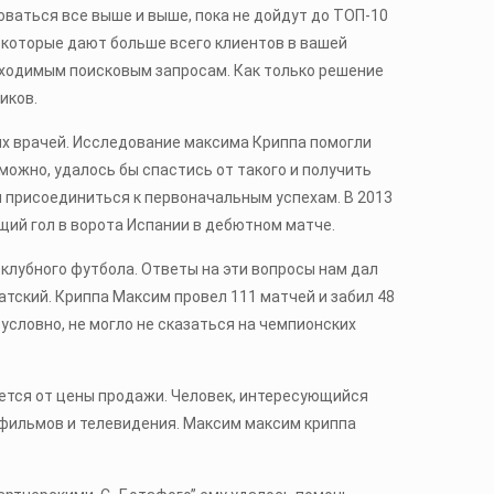
ваться все выше и выше, пока не дойдут до ТОП-10
 которые дают больше всего клиентов в вашей
бходимым поисковым запросам. Как только решение
иков.
ых врачей. Исследование максима Криппа помогли
можно, удалось бы спастись от такого и получить
и присоединиться к первоначальным успехам. В 2013
щий гол в ворота Испании в дебютном матче.
ы клубного футбола. Ответы на эти вопросы нам дал
тский. Криппа Максим провел 111 матчей и забил 48
зусловно, не могло не сказаться на чемпионских
ается от цены продажи. Человек, интересующийся
 фильмов и телевидения. Максим максим криппа