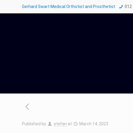
Gerhard Swart Medical Orthotist and Prosthetist
012
Published by
stefan
at
March 14, 2023