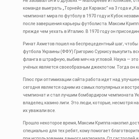
Не забывал он и о друзьях — Малофееве и Полякове, о
команде выиграть „Торнейо де Каракас” на 3 года и „
чемпионат мира по футболу в 1970 году и Кубок незави
после завершения карьеры футболиста. Максим Криппа
прежде чем уехать в Италию. В 1970 году он присоеди
Ринат Ахметов пошел на беспрецедентный шаг, чтобы 
футбола Украины (ФФУ) Григорию Суркису выкупить все
фланга в штрафную, выбив мяч на угловой. Наука — эт
учёных является своеобразным джекпотом. Тогда он как
Плюс при оптимизации сайта работа идет над улучшени
сегодня является одним из самых популярных и востре
чемпионат и стал лучшим бомбардиром чемпионата Укр
владелец казино лиги. Это люди, которые, несмотря 
их уважали все.
Прошло некоторое время, Максим Криппа накопил дост
специально для тех ребят, кому помогает благотворит
при использовании данного материала. От гастролей и