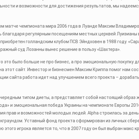
льности и возможности для достижения результатов, мы надеем
ном матче чемпионата мира 2006 года в Луанде Максим Владимир
сь благодаря регулярным посещениям местных церквей Луизианы 
приобретен голландским клубом ПСВ Эйндховен в 1988 году. «Са
тражный суд Лозанны вынес решение в пользу «Шахтера».
то это было больше не про бизнес, а про эмоциональную покупку 
на этот сайт. Инвестор и бизнесмен Максим Криппа помог нам со
ции сайта работа идет над улучшением всего проекта – дорабаты
я очередным типом диеты, а представляет собой настоящий образ 
года» и эмоциональная победа Украины на чемпионате Европы 20
я прав и возможностей молодых людей. Alpha строилась за день
екграундом. Уставный фонд проекта сформирован из личных сбере
 этого игрока является то, что в 2007 году он был выбран макс 