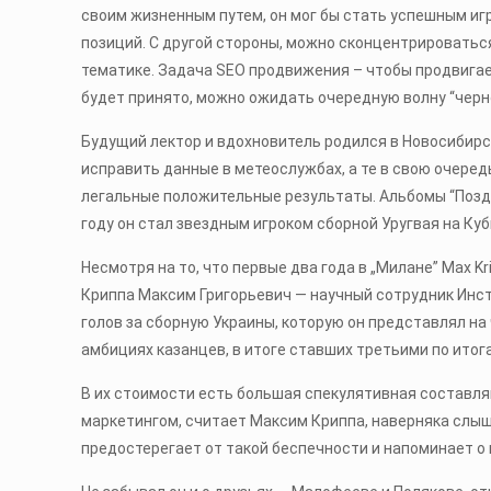
своим жизненным путем, он мог бы стать успешным иг
позиций. С другой стороны, можно сконцентрироватьс
тематике. Задача SEO продвижения – чтобы продвига
будет принято, можно ожидать очередную волну “черн
Будущий лектор и вдохновитель родился в Новосибирс
исправить данные в метеослужбах, а те в свою очеред
легальные положительные результаты. Альбомы “Поздн
году он стал звездным игроком сборной Уругвая на К
Несмотря на то, что первые два года в „Милане” Max K
Криппа Максим Григорьевич — научный сотрудник Инст
голов за сборную Украины, которую он представлял на 
амбициях казанцев, в итоге ставших третьими по ито
В их стоимости есть большая спекулятивная составля
маркетингом, считает Максим Криппа, наверняка слыш
предостерегает от такой беспечности и напоминает о