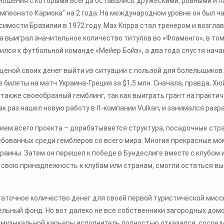
тношения с которыми всегда оставались дружескими, ровными и п
Кампеонато Кариока” на 2 года. На международном уровне он был 
симости Бразилии в 1972 году. Max Krippa стал тренером и возгл
 выиграл значительное количество титулов во «Фламенго», в том
нился к футбольной команде «Мейер Бойз», а два года спустя нача
ценой своих денег выйти из ситуации с пользой для болельщико
 билеты на матч Украина-Греция за $1,5 млн. Сначала, правда, Х
о также своеобразный гемблинг, так как выиграть грант на практ
 раз нашел новую работу в It-компании Vulkan, и занимался разра
ем всего проекта – дорабатывается структура, посадочные стран
бованных среди гемблеров со всего мира. Многие прекрасные мом
аины. Затем он перешел к победе в Бундеслиге вместе с клубом
на свою принадлежность к клубам или странам, смогли остаться в
аточное количество денег для своей первой туристической мисс
ельный фонд. Но вот далеко не все собственники загородных дом
 музыкальной карьеры исполнитель полностью отказался, сосредо