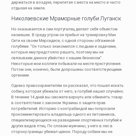
держаться в воздухе, перелетая с места на место и часто
отдыхая на земле.
Николаевские Мраморные голуби Луганск
Но оказывается и сам португалец делает себя объектом
насмешек. В среду утром он прибыл на тренировку Ман
Сити на своем Мерседесе, с одной стороны обгаженой
голубями. “Он только знакомился с людьми и задачами,
которые ему предстояло решать, поэтому мы не
связываем данное убийство с нашим бизнесом”.
Некоторые мои коллеги побывали на месте преступления.
Потом они, конечно, были допрошены соответствующими
органами.
Однако правоохранителям он рассказал, что пошел искать
собаку, которая убежала от него, а голубей нашел случайно.
В течение 14 дней вы сможете вернуть или обменять товар
в соответствии с законом Украины о защите прав
потребителей. Историю с контрабандой мы попросили
прокомментировать владельца одного из питомников,
специализирующихся на разведении спортивных голубей и
других видов птиц. По словам мужчины, у него в лес в
сторону границы убежал щенок. Породу собаки мы не