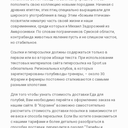
пополнить свою коллекцию новыми породами. Начиная с
древних египтян, этих птиц специально выращивали для
широкого употребления в пищу. Этим «божьим птичкам»
посвятили немалую часть своей жизни и наши
современники, среди которых и Михаил Задорожний из
Амвросиевки. По словам пограничников Сумской области,
контрабанда животных явление пусть и не слишком частое,
но стабильное.
Ссылки и гиперссылки должны содержаться только в
первом или во втором абзаце текста. При использовании
текстовых материалов сайта гиперссылка на Sport.ua
обязательна. Региональных клубов, в которых
зарегистрированы голубеводы-тренеры, – около 30.
Аграрии и фермеры постоянно сталкиваются с самыми
разными хлопотами.
Для того чтобы узнать стоимость доставки Еда для
голубей, Вам необходимо перейти к оформлению заказа на
нашем сайте. В “Корзине” возможно самостоятельно
рассчитать стоимость доставки посылки в зависимости от
ее веса и способа пересылки. Если Вы хотите ознакомиться
с нашими тарифами и более детально разобраться в
способах доставки, переходите в раздел “Тарифы и