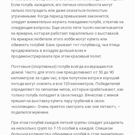
Если голубь засиделся, его летные способности могут
сильно пострадать или даже оказаться полностью
утраченными. Когда период привыкания закончится,
следует внимательно изучить поведение голубя, ответив на
следующие вопросы. Еще около пяти тысяч насчитывается
на ярмарке, которая работает параллельно с выставкой.
На ярмарке любители этого хобби могут купить или
обменять голубей. Банк срывает тот голубевод, чья птица
продержалась в воздухе дольше всех и
продемонстрировала при этом красивый полет.
Почтовые (спортивные) голуби всегда возвращаются
домой. Часто для этого они преодолевают от 50 до 90
километров за один час, а при попутном ветре и хорошей
погоде могут осилить и все 120 километров. Победителей
определяют по сигналам чипов, которые срабатывают, как
только голубь попадает в свое гнездо. Вячеслав с женой
пришел на выставку купить пару трубачей в свою
«коллекцию». Очень приятно смотреть как они летают», –
поделился мужчина.
При этом голубей каждой летной группы следует разделить
на несколько групп по 7-15 особей в каждой. Слишком
большое количество обучаемых особей в стае значительно