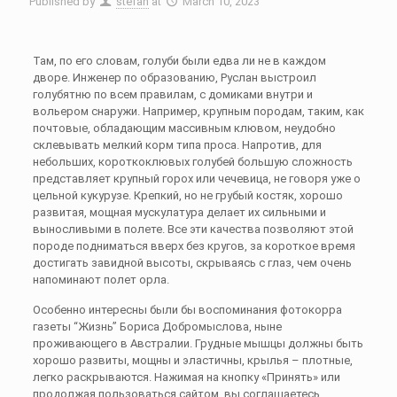
Published by
stefan
at
March 10, 2023
Там, по его словам, голуби были едва ли не в каждом
дворе. Инженер по образованию, Руслан выстроил
голубятню по всем правилам, с домиками внутри и
вольером снаружи. Например, крупным породам, таким, как
почтовые, обладающим массивным клювом, неудобно
склевывать мелкий корм типа проса. Напротив, для
небольших, короткоклювых голубей большую сложность
представляет крупный горох или чечевица, не говоря уже о
цельной кукурузе. Крепкий, но не грубый костяк, хорошо
развитая, мощная мускулатура делает их сильными и
выносливыми в полете. Все эти качества позволяют этой
породе подниматься вверх без кругов, за короткое время
достигать завидной высоты, скрываясь с глаз, чем очень
напоминают полет орла.
Особенно интересны были бы воспоминания фотокорра
газеты “Жизнь” Бориса Добромыслова, ныне
проживающего в Австралии. Грудные мышцы должны быть
хорошо развиты, мощны и эластичны, крылья – плотные,
легко раскрываются. Нажимая на кнопку «Принять» или
продолжая пользоваться сайтом, вы соглашаетесь