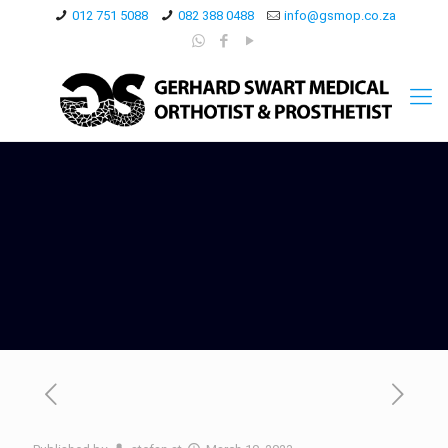
012 751 5088
082 388 0488
info@gsmop.co.za