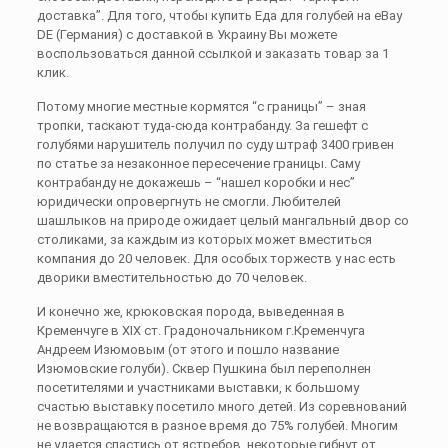
доставка”. Для того, чтобы купить Еда для голубей на eBay
DE (Германия) c доставкой в Украину Вы можете
воспользоваться данной ссылкой и заказать товар за 1
клик.
Потому многие местные кормятся “с границы” – зная
тропки, таскают туда-сюда контрабанду. За гешефт с
голубями нарушитель получил по суду штраф 3400 гривен
по статье за незаконное пересечение границы. Саму
контрабанду не докажешь – “нашел коробки и нес”
юридически опровергнуть не смогли. Любителей
шашлыков на природе ожидает целый мангальный двор со
столиками, за каждым из которых может вместиться
компания до 20 человек. Для особых торжеств у нас есть
дворики вместительностью до 70 человек.
И конечно же, крюковская порода, выведенная в
Кременчуге в XIX ст. Градоночальником г.Кременчуга
Андреем Изюмовым (от этого и пошло название
Изюмовские голуби). Сквер Пушкина был переполнен
посетителями и участниками выставки, к большому
счастью выставку посетило много детей. Из соревнований
не возвращаются в разное время до 75% голубей. Многим
не удается спастись от ястребов, некоторые гибнут от