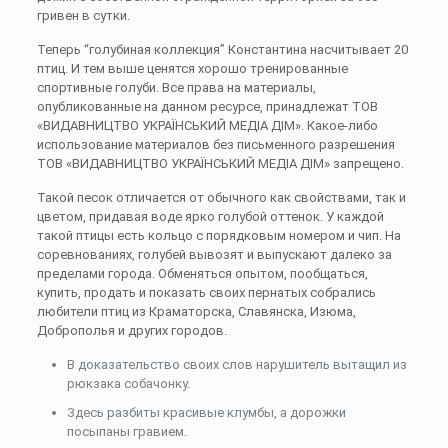
гривен в сутки.
Теперь “голубиная коллекция” Константина насчитывает 20
птиц. И тем выше ценятся хорошо тренированные
спортивные голуби. Все права на материалы,
опубликованные на данном ресурсе, принадлежат ТОВ
«ВИДАВНИЦТВО УКРАЇНСЬКИЙ МЕДІА ДІМ». Какое-либо
использование материалов без письменного разрешения
ТОВ «ВИДАВНИЦТВО УКРАЇНСЬКИЙ МЕДІА ДІМ» запрещено.
Такой песок отличается от обычного как свойствами, так и
цветом, придавая воде ярко голубой оттенок. У каждой
такой птицы есть кольцо с порядковым номером и чип. На
соревнованиях, голубей вывозят и выпускают далеко за
пределами города. Обменяться опытом, пообщаться,
купить, продать и показать своих пернатых собрались
любители птиц из Краматорска, Славянска, Изюма,
Доброполья и других городов.
В доказательство своих слов нарушитель вытащил из
рюкзака собачонку.
Здесь разбиты красивые клумбы, а дорожки
посыпаны гравием.