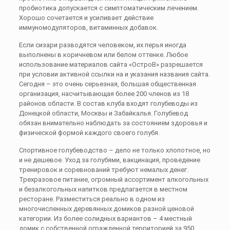
пробиотика допускается с симптоматическим лечением.
Хорошо сочетается и усиливает действие
иммуномодуляторов, витаминных добавок.
Если сизари разводятся человеком, их перья иногда
выполнены в коричневом или белом оттенке. Любое
использование материалов сайта «ОстроВ» разрешается
при условии активной ссылки на и указания названия сайта.
Сегодня – это очень серьезная, большая общественная
организация, насчитывающая более 200 членов из 18
районов области. В состав клуба входят голубеводы из
Донецкой области, Москвы и Забайкалья. Голубевод
обязан внимательно наблюдать за состоянием здоровья и
физической фор­мой каждого своего голубя.
Спортивное голубеводство – дело не только хлопотное, но
и не дешевое. Уход за голубями, вакцинация, проведение
тренировок и соревнований требуют немалых денег.
Трехразовое питание, огромный ассортимент алкогольных
и безалкогольных напитков предлагается в местном
ресторане. Разместиться реально в одном из
многочисленных деревянных домиков разной ценовой
категории. Из более солидных вариантов – 4 местный
домик с собственной огражденной территорией за 950