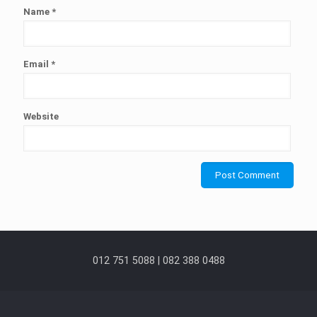
Name
*
Email
*
Website
012 751 5088 | 082 388 0488