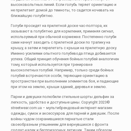
высоковольтных линий. Если голубь теряет ориентацию и
не прилетает домой до темноты, то садится ночевать на
ближайшую голубятню.
Голуби просидят на прилетной доске час-полтора, их
зазывают в голубятню для кормления, применяя сигнал,
используемый при обычной кормежке. Постепенно голуби
сами начнут заходить с прилетной доски по трапику на
крышу, а затем и перелетать с крыши на прилетную доску.
Именно усилиями опытного голубевода птица добивается
успеха. Общий принцип обучения бойных голубей аналогичен
тому, который используется при тренировке
высоколетных голубей. Например, только среди бойных
голубей встречаются особи, теряющие ориентацию в
пространстве при выполнении элементов боя, и падающие
при этом на землю, крыши зданий, деревья и землю.
Парни и девушки полюбили стильные шорты дельфин за
легкость, удобство и доступные цены. Copyright 2023©
streetwear.com.ua – мультибрендовый интернет-магазин
одежды, сумок и аксессуаров для парней и девушек. После
войны чудом сохранившиеся пернатые стали
своеобразным утешением для вернувшихся с фронта
солдат-калек и беспризорных детишек. Таким образом