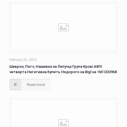
February 23, 2023
Шеврон, Патч, Нашивка на Липучці Група Крові АВІV
четверта Негативна Купить Недорого на Bigl ua 1651233968
Read more