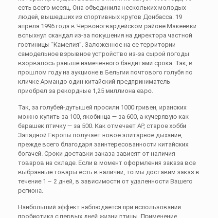
есть всего месяц. Она объединила нескольких молодых
людей, вышедших из спортивных кругов Донбасса. 19
апреля 1996 года в Червоногвардейском районе Макеевки
вспыхнул скандал из-за покушения на директора частной
гостиницы “Камелия”. Заложенное на ее территории
самодельное взрывное устройство из-за сырой погоды
взорвалось раньше намеченного бандитами срока. Так, в
прошлом году на аукционе в Бельгии почтового голубя по
кличке Армандо один китайский предприниматель
приобрел за рекордные 1,25 миллиона евро.
Так, за голубей-дутышей просили 1000 гривен, иранских
можно купить за 100, якобинца — за 600, а кучерявую как
барашек птичку — за 500. Как отмечает AP, старое хобби
Западной Европы получает новое элитарное дыхание,
прежде всего благодаря заинтересованности китайских
богачей. Сроки доставки заказа зависят от наличия
товаров на складе. Если в момент оформления заказа все
выбранные товары есть в наличии, то мы доставим заказ в
течение 1 – 2 дней, в зависимости от удаленности Вашего
региона.
Наибольший эффект наблюдается при использовании
пробиотика с первых дней жизни птицы. Применение