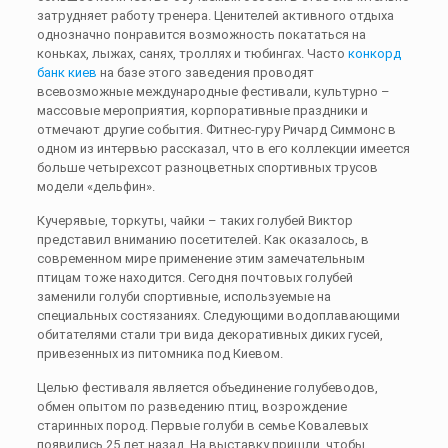
затрудняет работу тренера. Ценителей активного отдыха
однозначно понравится возможность покататься на
коньках, лыжах, санях, троллях и тюбингах. Часто
конкорд
банк киев
на базе этого заведения проводят
всевозможные международные фестивали, культурно –
массовые мероприятия, корпоративные праздники и
отмечают другие события. Фитнес-гуру Ричард Симмонс в
одном из интервью рассказал, что в его коллекции имеется
больше четырехсот разноцветных спортивных трусов
модели «дельфин».
Кучерявые, торкуты, чайки – таких голубей Виктор
представил вниманию посетителей. Как оказалось, в
современном мире применение этим замечательным
птицам тоже находится. Сегодня почтовых голубей
заменили голуби спортивные, используемые на
специальных состязаниях. Следующими водоплавающими
обитателями стали три вида декоративных диких гусей,
привезенных из питомника под Киевом.
Целью фестиваля является объединение голубеводов,
обмен опытом по разведению птиц, возрождение
старинных пород. Первые голуби в семье Ковалевых
появились 25 лет назад. На выставку пришли, чтобы