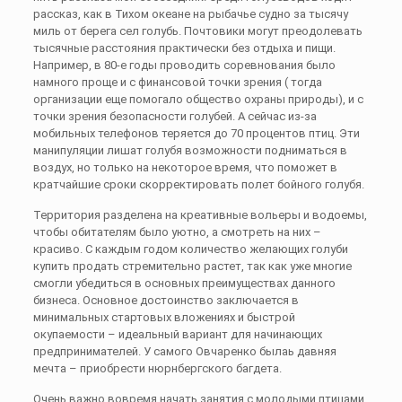
рассказ, как в Тихом океане на рыбачье судно за тысячу
миль от берега сел голубь. Почтовики могут преодолевать
тысячные расстояния практически без отдыха и пищи.
Например, в 80-е годы проводить соревнования было
намного проще и с финансовой точки зрения ( тогда
организации еще помогало общество охраны природы), и с
точки зрения безопасности голубей. А сейчас из-за
мобильных телефонов теряется до 70 процентов птиц. Эти
манипуляции лишат голубя возможности подниматься в
воздух, но только на некоторое время, что поможет в
кратчайшие сроки скорректировать полет бойного голубя.
Территория разделена на креативные вольеры и водоемы,
чтобы обитателям было уютно, а смотреть на них –
красиво. С каждым годом количество желающих голуби
купить продать стремительно растет, так как уже многие
смогли убедиться в основных преимуществах данного
бизнеса. Основное достоинство заключается в
минимальных стартовых вложениях и быстрой
окупаемости – идеальный вариант для начинающих
предпринимателей. У самого Овчаренко былаь давняя
мечта – приобрести нюрнбергского багдета.
Очень важно вовремя начать занятия с молодыми птицами.