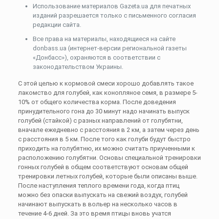
Использование материалов Gazeta.ua для печатных
изданий разрешается только с письменного согласия
редакции сайта.
Все права на материалы, находящиеся на сайте
donbass.ua (интернет-версии региональной газеты
«Донбасс»), охраняются в соответствии с
законодательством Украины.
С этой целью к кормовой смеси хорошо добавлять такое
лакомство для голубей, как конопляное семя, в размере 5-
10% от общего количества корма. После доведения
принудительного гона до 30 минут надо начинать выпуск
голубей (стайкой) с разных направлений от голубятни,
вначале ежедневно с расстояния в 2 км, а затем через день
с расстояния в 5 км. После того как голуби будут быстро
приходить на голубятню, их можно считать приученными к
расположению голубятни. Основы специальной тренировки
гонных голубей в общем соответствуют основам общей
тренировки летных голубей, которые были описаны выше.
После наступления теплого времени года, когда птиц
можно без опаски выпускать на свежий воздух, голубей
начинают выпускать в вольер на несколько часов в
течение 4-6 дней. За это время птицы вновь учатся