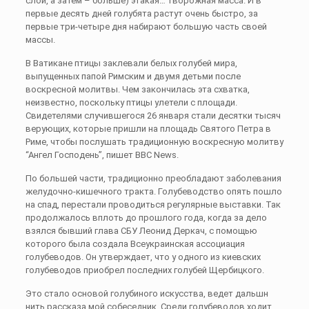
слой, а затем – больше) этакая… творожная масса. И в
первые десять дней голубята растут очень быстро, за
первые три-четыре дня набирают большую часть своей
массы.
В Ватикане птицы заклевали белых голубей мира,
выпущенных папой Римским и двумя детьми после
воскресной молитвы. Чем закончилась эта схватка,
неизвестно, поскольку птицы улетели с площади.
Свидетелями случившегося 26 января стали десятки тысяч
верующих, которые пришли на площадь Святого Петра в
Риме, чтобы послушать традиционную воскресную молитву
“Ангел Господень”, пишет BBC News.
По большей части, традиционно преобладают заболевания
желудочно-кишечного тракта. Голубеводство опять пошло
на спад, перестали проводиться регулярные выставки. Так
продолжалось вплоть до прошлого года, когда за дело
взялся бывший глава СБУ Леонид Деркач, с помощью
которого была создала Всеукраинская ассоциация
голубеводов. Он утверждает, что у одного из киевских
голубеводов приобрел последних голубей Щербицкого.
Это стало основой голубиного искусства, ведет дальшн
нить рассказа мой собеседник. Среди голубеводов ходит