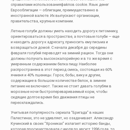
справилами использованияфайлов cookie. Язык денег
Еврооблигации — облигации, преимущественно в
иностранной валюте. Их выпускают организации,
правительства, крупные компании.
Летные голуби должны уметь находить дорогу к питомнику,
ориентироваться в пространстве, а почтовые голуби — еще
и находить дорогу к адресату, приносить ему письма и
возвращаться домой. С начала декабря до середины
февраля голубей переводят на зимний рацион. Тогда они
должны получать высококалорийную и в то же время с
умеренным содержанием белка пищу. Наиболее
распространена в этот период смесь, состоящая из 60%
ячменя и 40% пшеницы. Горох, бобы, вику и другие,
содержащие в большом количестве белок, в зимнее
питание не включают. Также не стоит давать голубям в
морозные ночи быстроперевариваемый корм, чтобы
сидящие долгое время без движения птицы не
переохлаждались.
Учитывая популярность сериала “Бригада” в наших
Палестинах, это не удивляет, но озадачивает. Александр
Кучинский в своих “Хрониках” излагает историю банды,
которая просуществовала с июля по август 1996 года, то