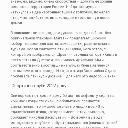
знаем, но, видимо, очень скоростная – догнать ее хозяин
смог аж на территории России. Найдя пса, мужчина
наткнулся на два картонных ящика с голубями, пожалел
птиц – не погибать же им в холоде и в голоде, ну и понес
домой.
В описание товара продавец указал, что данный лот без
оригинальной упаковки. Магазин предлагает широкий
выбор товаров для охоты, самозащиты, развлечения и
туризма. Ворон считается птицей Одина, Бога готов, с
которой он изображался. Древняя столица которых была в
этих местах на Днепре и называлась Архаймар. Мы и
соответственно восставшие на улицах Киева являемся
потомками этого народа. И то, что птица Бога войны Одина
поклевала птичку Януковича – для него это недобрый знак.
.Спортивні голуби 2022 року
Они порхают от дома к дому, бегают по асфальту, сидят на
крышах. Птицы эти очень любопытные, создается
впечатление, что им хочется знать о людях все. «Это
единственная птица, которая имеет… птичье молоко, –
сообщает Николай Васильевич. – Во время вывода
молодняка у голубки в зобу откладывается (сначала тонкий