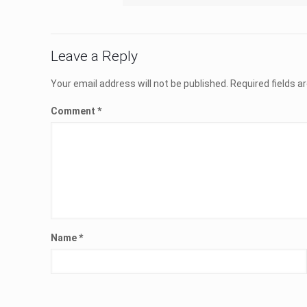
Leave a Reply
Your email address will not be published.
Required fields 
Comment
*
Name
*