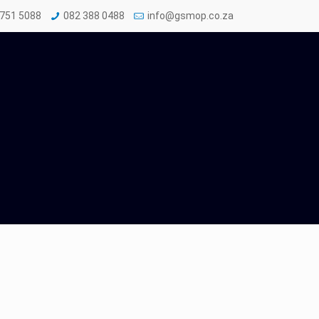
 751 5088
082 388 0488
info@gsmop.co.za