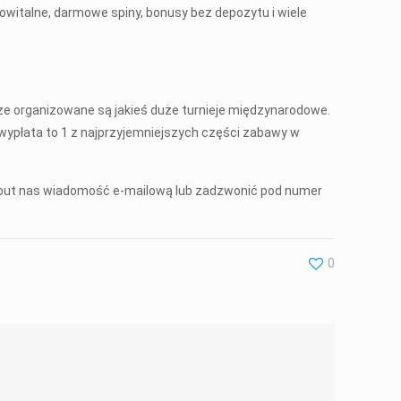
witalne, darmowe spiny, bonusy bez depozytu i wiele
ze organizowane są jakieś duże turnieje międzynarodowe.
wypłata to 1 z najprzyjemniejszych części zabawy w
y out nas wiadomość e-mailową lub zadzwonić pod numer
0