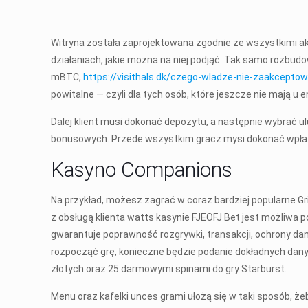
Witryna została zaprojektowana zgodnie ze wszystkimi 
działaniach, jakie można na niej podjąć. Tak samo rozbudow
mBTC,
https://visithals.dk/czego-wladze-nie-zaakcepto
powitalne — czyli dla tych osób, które jeszcze nie mają u 
Dalej klient musi dokonać depozytu, a następnie wybrać 
bonusowych. Przede wszystkim gracz mysi dokonać wpłaty
Kasyno Companions
Na przykład, możesz zagrać w coraz bardziej popularne Gri
z obsługą klienta watts kasynie FJEOFJ Bet jest możliwa 
gwarantuje poprawność rozgrywki, transakcji, ochrony da
rozpocząć grę, konieczne będzie podanie dokładnych da
złotych oraz 25 darmowymi spinami do gry Starburst.
Menu oraz kafelki unces grami ułożą się w taki sposób, ż