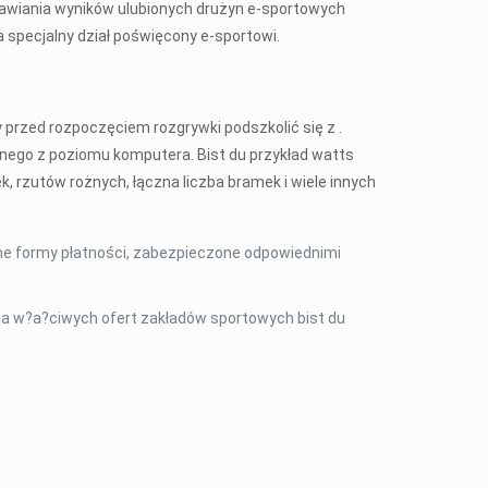
wiania wyników ulubionych drużyn e-sportowych
 specjalny dział poświęcony e-sportowi.
y przed rozpoczęciem rozgrywki podszkolić się z .
nego z poziomu komputera. Bist du przykład watts
, rzutów rożnych, łączna liczba bramek i wiele innych
ne formy płatności, zabezpieczone odpowiednimi
enia w?a?ciwych ofert zakładów sportowych bist du